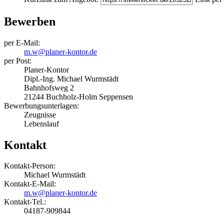
Bewerben
per E-Mail:
m.w@planer-kontor.de
per Post:
Planer-Kontor
Dipl.-Ing. Michael Wurmstädt
Bahnhofsweg 2
21244 Buchholz-Holm Seppensen
Bewerbungsunterlagen:
Zeugnisse
Lebenslauf
Kontakt
Kontakt-Person:
Michael Wurmstädt
Kontakt-E-Mail:
m.w@planer-kontor.de
Kontakt-Tel.:
04187-909844