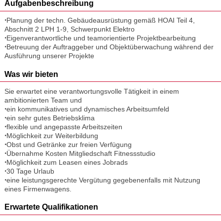
Aufgabenbeschreibung
ꞏPlanung der techn. Gebäudeausrüstung gemäß HOAI Teil 4,
Abschnitt 2 LPH 1-9, Schwerpunkt Elektro
ꞏEigenverantwortliche und teamorientierte Projektbearbeitung
ꞏBetreuung der Auftraggeber und Objektüberwachung während der
Ausführung unserer Projekte
Was wir bieten
Sie erwartet eine verantwortungsvolle Tätigkeit in einem
ambitionierten Team und
ꞏein kommunikatives und dynamisches Arbeitsumfeld
ꞏein sehr gutes Betriebsklima
ꞏflexible und angepasste Arbeitszeiten
ꞏMöglichkeit zur Weiterbildung
ꞏObst und Getränke zur freien Verfügung
ꞏÜbernahme Kosten Mitgliedschaft Fitnessstudio
ꞏMöglichkeit zum Leasen eines Jobrads
ꞏ30 Tage Urlaub
ꞏeine leistungsgerechte Vergütung gegebenenfalls mit Nutzung
eines Firmenwagens.
Erwartete Qualifikationen