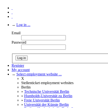
→
Log in ...
Email
Password
Log in
Register
My account
→
Select employment website ...
X
Stellenticket employment websites
Berlin
»
Technische Universität Berlin
»
Humboldt-Universität zu Berlin
»
Freie Universität Berlin
»
Universität der Künste Berlin