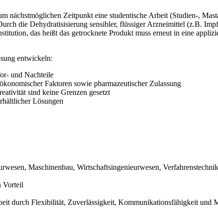
m nächstmöglichen Zeitpunkt eine studentische Arbeit (Studien-, Ma
urch die Dehydratisisierung sensibler, flüssiger Arzneimittel (z.B. Imp
nstitution, das heißt das getrocknete Produkt muss erneut in eine appl
ösung entwickeln:
or- und Nachteile
 ökonomischer Faktoren sowie pharmazeutischer Zulassung
eativität sind keine Grenzen gesetzt
rhältlicher Lösungen
urwesen, Maschinenbau, Wirtschaftsingenieurwesen, Verfahrenstechnik
 Vorteil
it durch Flexibilität, Zuverlässigkeit, Kommunikationsfähigkeit und Mot