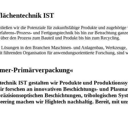
lä­chen­tech­nik IST
hließen wir die Potenziale für zukunftsfähige Produkte und zugehörige
rfahrens-/Prozess- und Fertigungstechnik bis hin zur Betrachtung gan
über den Prozess zum Bauteil und Produkt bis hin zum Recycling.
 Lösungen in den Branchen Maschinen- und Anlagenbau, Werkzeuge, F
t führenden Organisation für anwendungsorientierte Forschung, sind wi
ammer-Primärverpackung«
technik IST gestalten wir Produkte und Produktionssy
Wir forschen an innovativen Beschichtungs- und Plasm
räzisionsoptischen Beschichtungen, tribologischen Sys
eering machen wir Hightech nachhaltig. Bereit, mit un