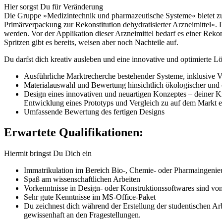
Hier sorgst Du für Veränderung
Die Gruppe »Medizintechnik und pharmazeutische Systeme« bietet zu
Primärverpackung zur Rekonstitution dehydratisierter Arzneimittel«. D
werden. Vor der Applikation dieser Arzneimittel bedarf es einer Reko
Spritzen gibt es bereits, weisen aber noch Nachteile auf.
Du darfst dich kreativ ausleben und eine innovative und optimierte L
Ausführliche Marktrecherche bestehender Systeme, inklusive V
Materialauswahl und Bewertung hinsichtlich ökologischer und
Design eines innovativen und neuartigen Konzeptes – deiner Kr
Entwicklung eines Prototyps und Vergleich zu auf dem Markt e
Umfassende Bewertung des fertigen Designs
Erwartete Qualifikationen:
Hiermit bringst Du Dich ein
Immatrikulation im Bereich Bio-, Chemie- oder Pharmaingenie
Spaß am wissenschaftlichen Arbeiten
Vorkenntnisse in Design- oder Konstruktionssoftwares sind von
Sehr gute Kenntnisse im MS-Office-Paket
Du zeichnest dich während der Erstellung der studentischen Arbe
gewissenhaft an den Fragestellungen.