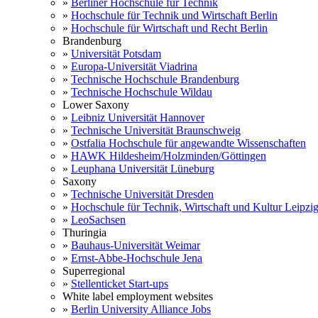
»
Berliner Hochschule für Technik
»
Hochschule für Technik und Wirtschaft Berlin
»
Hochschule für Wirtschaft und Recht Berlin
Brandenburg
»
Universität Potsdam
»
Europa-Universität Viadrina
»
Technische Hochschule Brandenburg
»
Technische Hochschule Wildau
Lower Saxony
»
Leibniz Universität Hannover
»
Technische Universität Braunschweig
»
Ostfalia Hochschule für angewandte Wissenschaften
»
HAWK Hildesheim/Holzminden/Göttingen
»
Leuphana Universität Lüneburg
Saxony
»
Technische Universität Dresden
»
Hochschule für Technik, Wirtschaft und Kultur Leipzi
»
LeoSachsen
Thuringia
»
Bauhaus-Universität Weimar
»
Ernst-Abbe-Hochschule Jena
Superregional
»
Stellenticket Start-ups
White label employment websites
»
Berlin University Alliance Jobs