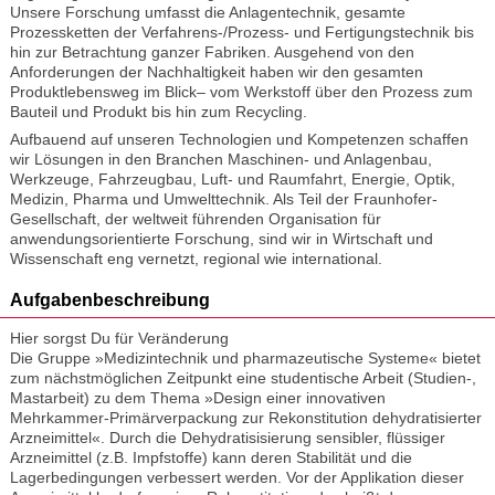
Unsere Forschung umfasst die Anlagentechnik, gesamte
Prozessketten der Verfahrens-/Prozess- und Fertigungstechnik bis
hin zur Betrachtung ganzer Fabriken. Ausgehend von den
Anforderungen der Nachhaltigkeit haben wir den gesamten
Produktlebensweg im Blick– vom Werkstoff über den Prozess zum
Bauteil und Produkt bis hin zum Recycling.
Aufbauend auf unseren Technologien und Kompetenzen schaffen
wir Lösungen in den Branchen Maschinen- und Anlagenbau,
Werkzeuge, Fahrzeugbau, Luft- und Raumfahrt, Energie, Optik,
Medizin, Pharma und Umwelttechnik. Als Teil der Fraunhofer-
Gesellschaft, der weltweit führenden Organisation für
anwendungsorientierte Forschung, sind wir in Wirtschaft und
Wissenschaft eng vernetzt, regional wie international.
Aufgabenbeschreibung
Hier sorgst Du für Veränderung
Die Gruppe »Medizintechnik und pharmazeutische Systeme« bietet
zum nächstmöglichen Zeitpunkt eine studentische Arbeit (Studien-,
Mastarbeit) zu dem Thema »Design einer innovativen
Mehrkammer-Primärverpackung zur Rekonstitution dehydratisierter
Arzneimittel«. Durch die Dehydratisisierung sensibler, flüssiger
Arzneimittel (z.B. Impfstoffe) kann deren Stabilität und die
Lagerbedingungen verbessert werden. Vor der Applikation dieser