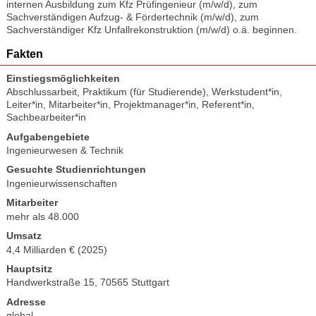
internen Ausbildung zum Kfz Prüfingenieur (m/w/d), zum
Sachverständigen Aufzug- & Fördertechnik (m/w/d), zum
Sachverständiger Kfz Unfallrekonstruktion (m/w/d) o.ä. beginnen.
Fakten
Einstiegsmöglichkeiten
Abschlussarbeit
,
Praktikum (für Studierende)
,
Werkstudent*in
,
Leiter*in
,
Mitarbeiter*in
,
Projektmanager*in
,
Referent*in
,
Sachbearbeiter*in
Aufgabengebiete
Ingenieurwesen & Technik
Gesuchte Studienrichtungen
Ingenieurwissenschaften
Mitarbeiter
mehr als 48.000
Umsatz
4,4 Milliarden € (2025)
Hauptsitz
Handwerkstraße 15, 70565 Stuttgart
Adresse
global