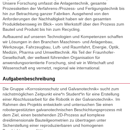
Unsere Forschung umfasst die Anlagentechnik, gesamte
Prozessketten der Verfahrens-/Prozess- und Fertigungstechnik bis
hin zur Betrachtung ganzer Fabriken. Ausgehend von den
Anforderungen der Nachhaltigkeit haben wir den gesamten
Produktlebensweg im Blick– vom Werkstoff über den Prozess zum
Bauteil und Produkt bis hin zum Recycling.
Aufbauend auf unseren Technologien und Kompetenzen schaffen
wir Lösungen in den Branchen Maschinen- und Anlagenbau,
Werkzeuge, Fahrzeugbau, Luft- und Raumfahrt, Energie, Optik,
Medizin, Pharma und Umwelttechnik. Als Teil der Fraunhofer-
Gesellschaft, der weltweit führenden Organisation für
anwendungsorientierte Forschung, sind wir in Wirtschaft und
Wissenschaft eng vernetzt, regional wie international.
Aufgabenbeschreibung
Die Gruppe »Korrosionsschutz und Galvanotechnik« sucht zum
nächstmöglichen Zeitpunkt eine*n Student*in für eine Erstellung
einer Abschlussarbeit für die Robotik in der Galvanotechnik«. Im
Rahmen des Projekts entwickeln und untersuchen Sie einen
robotergestützten galvanotechnischen Beschichtungsprozess mit
dem Ziel, einen bestehenden 2D-Prozess auf komplexe
dreidimensionale Bauteilgeometrien zu übertragen unter
Sicherstellung einer reproduzierbaren und homogenen